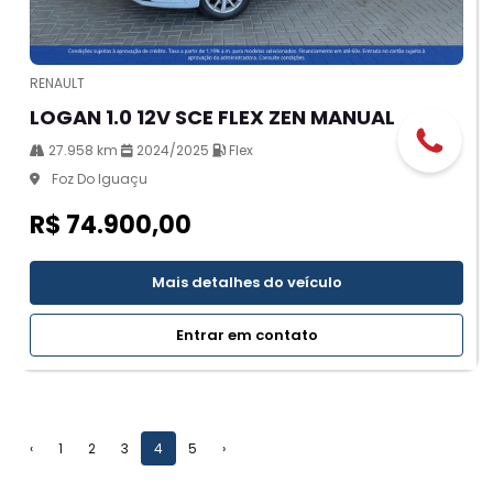
RENAULT
LOGAN 1.0 12V SCE FLEX ZEN MANUAL
27.958 km
2024/2025
Flex
Foz Do Iguaçu
R$ 74.900,00
Mais detalhes do veículo
Entrar em contato
‹
1
2
3
4
5
›