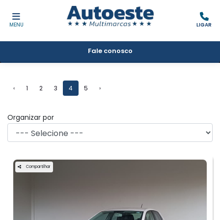
MENU
LIGAR
Fale conosco
Filtrar
‹
1
2
3
4
5
›
Organizar por
Compartilhar