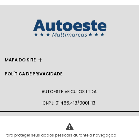
MAPA DO SITE
POLÍTICA DE PRIVACIDADE
AUTOESTE VEICULOS LTDA
CNPJ: 01.486.418/0001-13
No trânsito, enxergar o outro salva
Para proteger seus dados pessoais durante a navegação