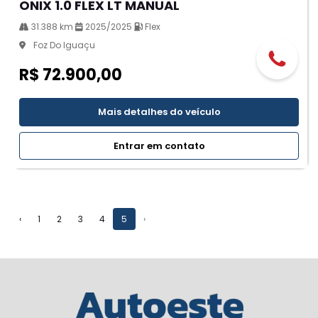
ONIX 1.0 FLEX LT MANUAL
31.388 km
2025/2025
Flex
Foz Do Iguaçu
R$ 72.900,00
Mais detalhes do veículo
Entrar em contato
‹
1
2
3
4
5
›