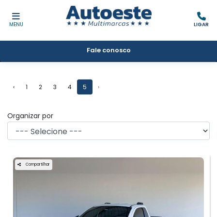
MENU
LIGAR
Fale conosco
Filtrar
‹
1
2
3
4
5
›
Organizar por
Compartilhar