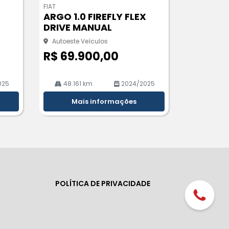
m
FIAT
pa
X
ARGO 1.0 FIREFLY FLEX
rtil
DRIVE MANUAL
he
Autoeste Veículos
R$ 69.900,00
025
48.161 km
2024/2025
Mais informações
POLÍTICA DE PRIVACIDADE