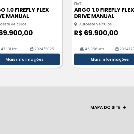
m
FIAT
pa
O 1.0 FIREFLY FLEX
ARGO 1.0 FIREFLY FLE
rtil
VE MANUAL
DRIVE MANUAL
he
oeste Veículos
Autoeste Veículos
69.900,00
R$ 69.900,00
47.181 km
2024/2025
46.356 km
2024/2
Mais informações
Mais informações
MAPA DO SITE