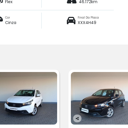
Flex
46.172km
Cor
Final Da Placa
Cinza
XXX4H49
Co