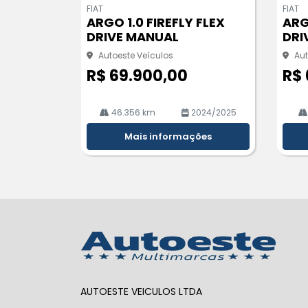
m
m
FIAT
FIAT
pa
pa
ARGO 1.0 FIREFLY FLEX
ARG
rtil
rtil
DRIVE MANUAL
DRI
he
he
Autoeste Veículos
Aut
R$ 69.900,00
R$ 
46.356 km
2024/2025
Mais informações
AUTOESTE VEICULOS LTDA