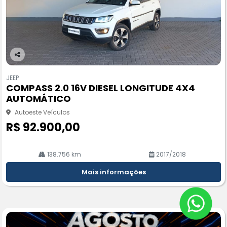
Co
m
JEEP
pa
COMPASS 2.0 16V DIESEL LONGITUDE 4X4
rtil
AUTOMÁTICO
he
Autoeste Veículos
R$ 92.900,00
138.756 km
2017/2018
Mais informações