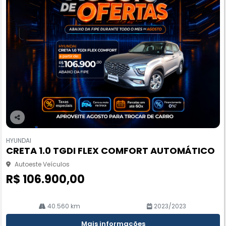
Co
m
HYUNDAI
pa
CRETA 1.0 TGDI FLEX COMFORT AUTOMÁTICO
rtil
he
Autoeste Veículos
R$ 106.900,00
40.560 km
2023/2023
Mais informações