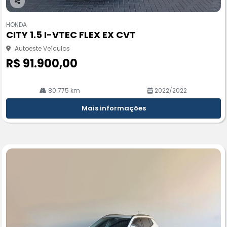
Co
m
HONDA
pa
CITY 1.5 I-VTEC FLEX EX CVT
rtil
he
Autoeste Veículos
R$ 91.900,00
80.775 km
2022/2022
Mais informações