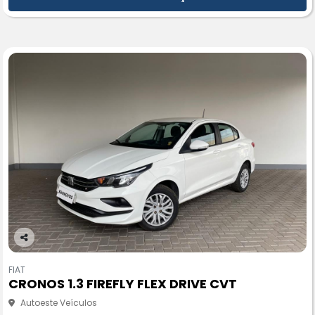
Co
m
FIAT
pa
CRONOS 1.3 FIREFLY FLEX DRIVE CVT
rtil
he
Autoeste Veículos