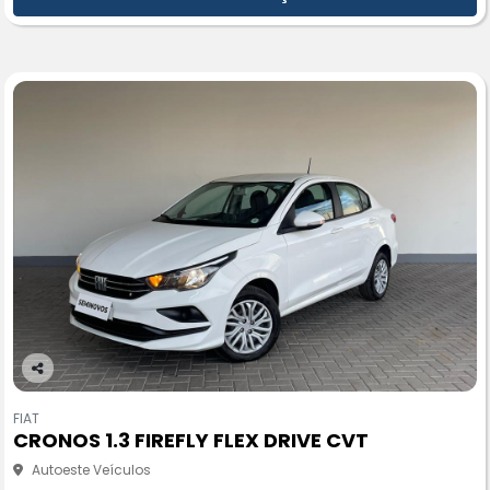
Co
m
FIAT
pa
CRONOS 1.3 FIREFLY FLEX DRIVE CVT
rtil
he
Autoeste Veículos