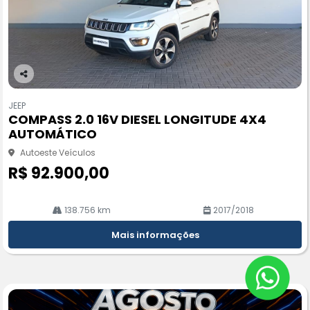
Co
m
JEEP
pa
COMPASS 2.0 16V DIESEL LONGITUDE 4X4
rtil
AUTOMÁTICO
he
Autoeste Veículos
R$ 92.900,00
138.756 km
2017/2018
Mais informações