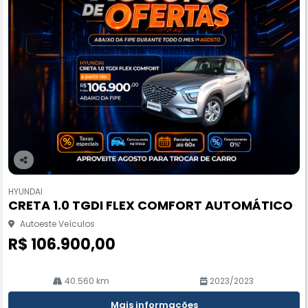
Co
m
HYUNDAI
pa
CRETA 1.0 TGDI FLEX COMFORT AUTOMÁTICO
rtil
he
Autoeste Veículos
R$ 106.900,00
40.560 km
2023/2023
Mais informações