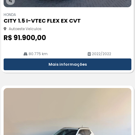
Co
m
HONDA
pa
CITY 1.5 I-VTEC FLEX EX CVT
rtil
he
Autoeste Veículos
R$ 91.900,00
80.775 km
2022/2022
Mais informações