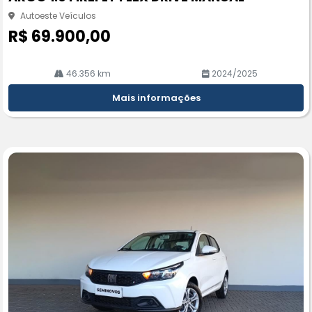
rtil
he
Autoeste Veículos
R$ 69.900,00
46.356 km
2024/2025
Mais informações