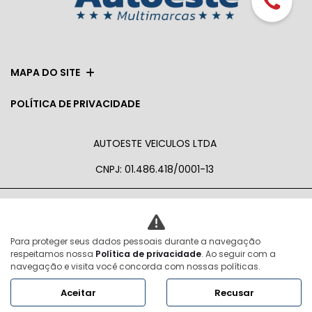
MAPA DO SITE
POLÍTICA DE PRIVACIDADE
AUTOESTE VEICULOS LTDA
CNPJ: 01.486.418/0001-13
No trânsito, enxergar o outro salva
Para proteger seus dados pessoais durante a navegação
vidas.
respeitamos nossa
Política de privacidade
. Ao seguir com a
navegação e visita você concorda com nossas políticas.
Aceitar
Recusar
Desenvolvido pela DEALERSPACE ® Direitos Reservados.