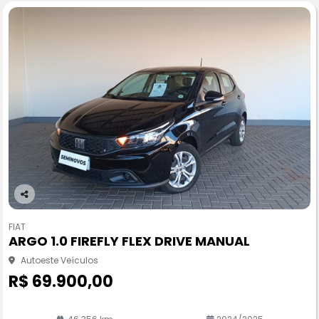
Co
m
FIAT
pa
ARGO 1.0 FIREFLY FLEX DRIVE MANUAL
rtil
he
Autoeste Veículos
R$ 69.900,00