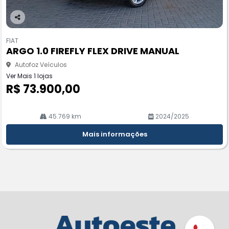
Co
m
FIAT
pa
ARGO 1.0 FIREFLY FLEX DRIVE MANUAL
rtil
he
Autofoz Veículos
Ver Mais 1 lojas
R$ 73.900,00
45.769 km
2024/2025
Mais informações