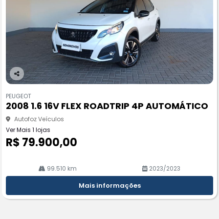
Co
m
PEUGEOT
pa
2008 1.6 16V FLEX ROADTRIP 4P AUTOMÁTICO
rtil
he
Autofoz Veículos
Ver Mais 1 lojas
R$ 79.900,00
99.510 km
2023/2023
Mais informações