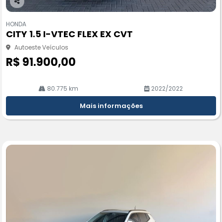
Co
m
HONDA
pa
CITY 1.5 I-VTEC FLEX EX CVT
rtil
he
Autoeste Veículos
R$ 91.900,00
80.775 km
2022/2022
Mais informações