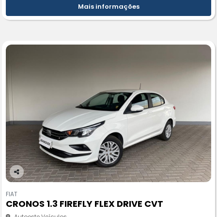
Mais informações
Co
m
FIAT
pa
CRONOS 1.3 FIREFLY FLEX DRIVE CVT
rtil
he
Autoeste Veículos