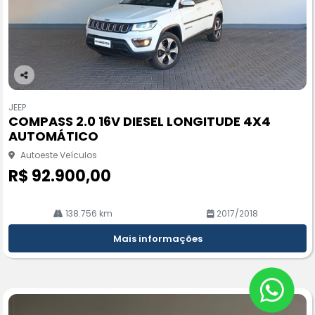
Co
m
JEEP
pa
COMPASS 2.0 16V DIESEL LONGITUDE 4X4
rtil
AUTOMÁTICO
he
Autoeste Veículos
R$ 92.900,00
138.756 km
2017/2018
Mais informações