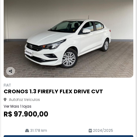
Co
m
FIAT
pa
CRONOS 1.3 FIREFLY FLEX DRIVE CVT
rtil
he
Autofoz Veículos
Ver Mais 1 lojas
R$ 97.900,00
31.178 km
2024/2025