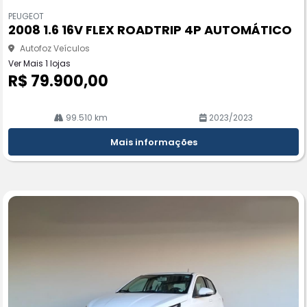
m
PEUGEOT
pa
2008 1.6 16V FLEX ROADTRIP 4P AUTOMÁTICO
rtil
he
Autofoz Veículos
Ver Mais 1 lojas
R$ 79.900,00
99.510 km
2023/2023
Mais informações