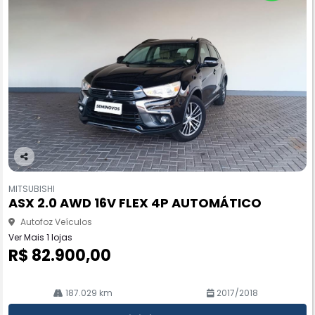
Co
m
MITSUBISHI
pa
ASX 2.0 AWD 16V FLEX 4P AUTOMÁTICO
rtil
he
Autofoz Veículos
Ver Mais 1 lojas
R$ 82.900,00
187.029 km
2017/2018