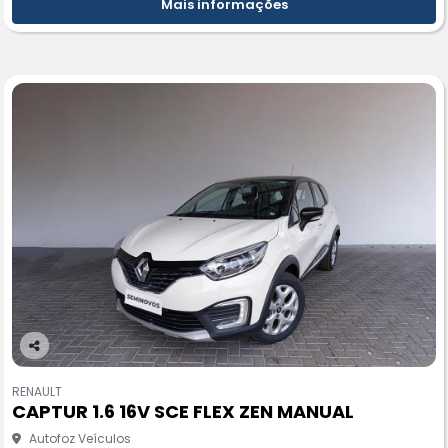
Mais informações
Co
m
RENAULT
pa
CAPTUR 1.6 16V SCE FLEX ZEN MANUAL
rtil
he
Autofoz Veículos