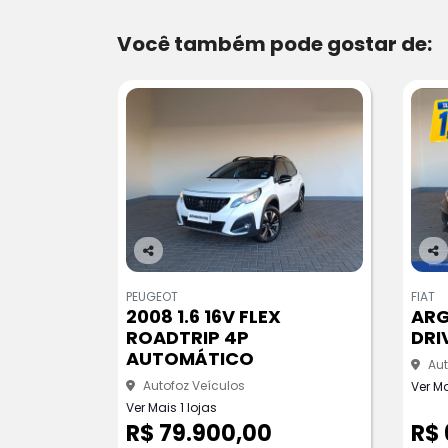
Você também pode gostar de:
Co
Co
m
m
PEUGEOT
FIAT
pa
pa
2008 1.6 16V FLEX
ARG
rtil
rtil
ROADTRIP 4P
DRI
he
he
AUTOMÁTICO
Aut
Autofoz Veículos
Ver Ma
Ver Mais 1 lojas
R$ 79.900,00
R$ 