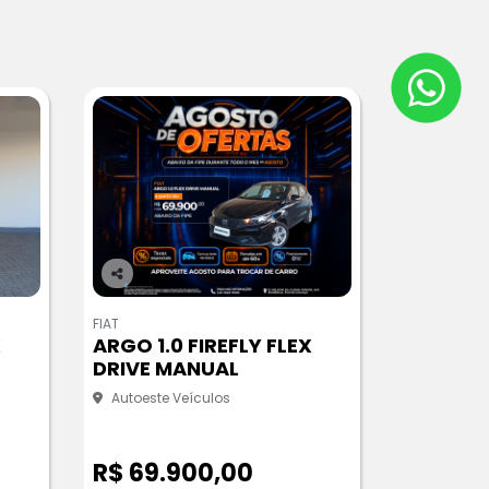
Co
m
FIAT
pa
X
ARGO 1.0 FIREFLY FLEX
rtil
DRIVE MANUAL
he
Autoeste Veículos
R$ 69.900,00