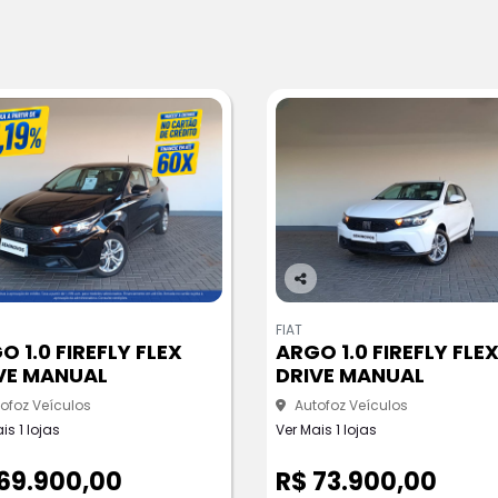
Co
m
FIAT
pa
O 1.0 FIREFLY FLEX
ARGO 1.0 FIREFLY FLE
rtil
VE MANUAL
DRIVE MANUAL
he
ofoz Veículos
Autofoz Veículos
is 1 lojas
Ver Mais 1 lojas
69.900,00
R$ 73.900,00