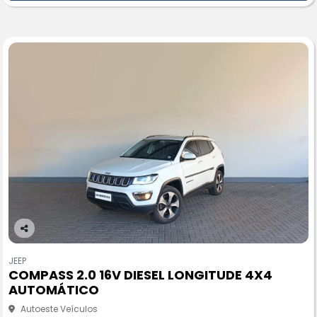
Co
m
JEEP
pa
COMPASS 2.0 16V DIESEL LONGITUDE 4X4
rtil
AUTOMÁTICO
he
Autoeste Veículos