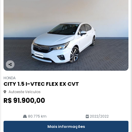
Co
m
HONDA
pa
CITY 1.5 I-VTEC FLEX EX CVT
rtil
he
Autoeste Veículos
R$ 91.900,00
80.775 km
2022/2022
Mais informações