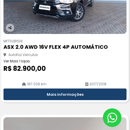
Co
m
MITSUBISHI
pa
ASX 2.0 AWD 16V FLEX 4P AUTOMÁTICO
rtil
he
Autofoz Veículos
Ver Mais 1 lojas
R$ 82.900,00
187.029 km
2017/2018
Mais informações