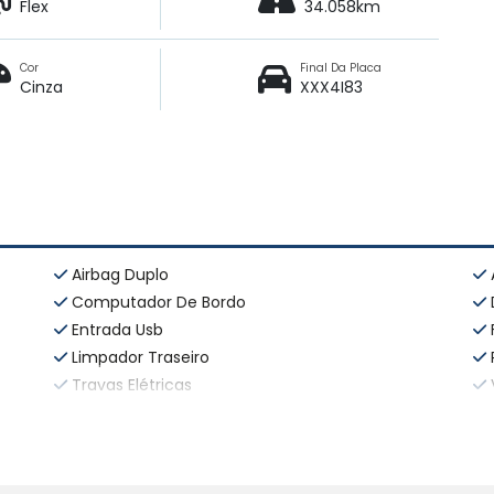
Flex
34.058km
Cor
Final Da Placa
Cinza
XXX4I83
Airbag Duplo
Computador De Bordo
Entrada Usb
Limpador Traseiro
Travas Elétricas