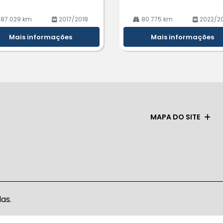
187.029 km
2017/2018
80.775 km
2022/2
Mais informações
Mais informações
MAPA DO SITE
as.