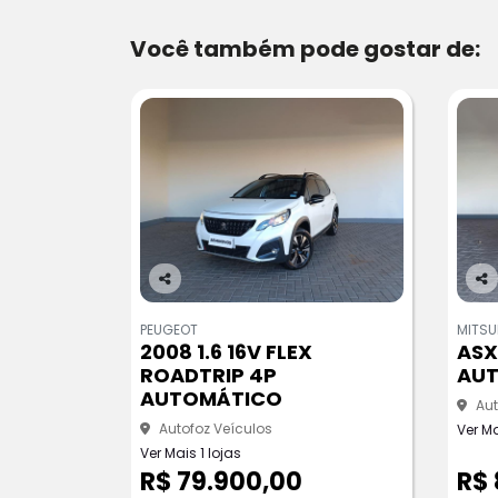
Você também pode gostar de:
Co
Co
m
m
PEUGEOT
MITSU
pa
pa
2008 1.6 16V FLEX
ASX
rtil
rtil
ROADTRIP 4P
AU
he
he
AUTOMÁTICO
Aut
Autofoz Veículos
Ver Ma
Ver Mais 1 lojas
R$ 79.900,00
R$ 