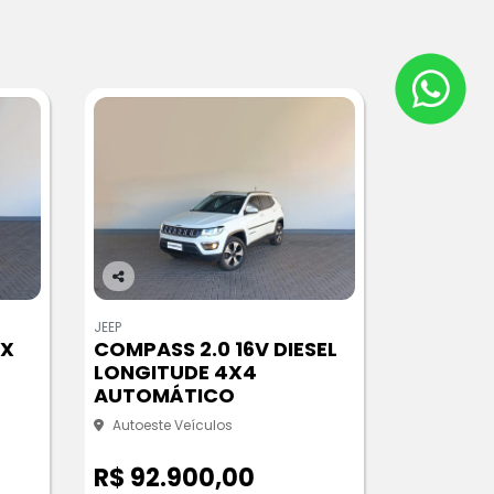
Co
m
JEEP
pa
EX
COMPASS 2.0 16V DIESEL
rtil
LONGITUDE 4X4
he
AUTOMÁTICO
Autoeste Veículos
R$ 92.900,00