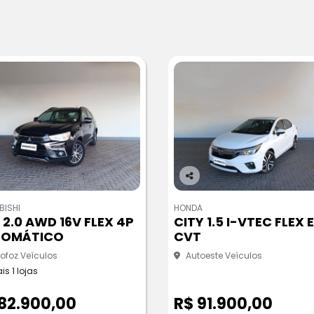
Co
m
BISHI
HONDA
pa
 2.0 AWD 16V FLEX 4P
CITY 1.5 I-VTEC FLEX 
rtil
TOMÁTICO
CVT
he
ofoz Veículos
Autoeste Veículos
is 1 lojas
82.900,00
R$ 91.900,00